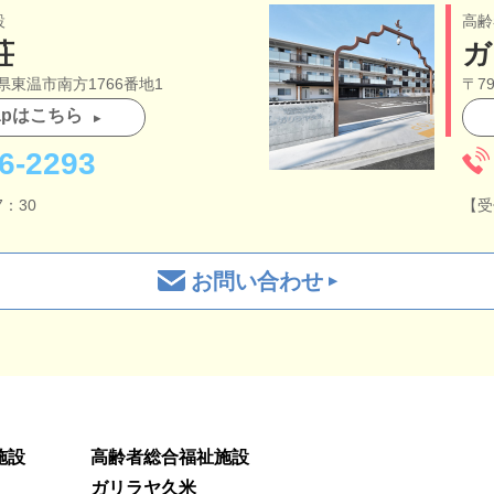
設
高齢
荘
ガ
媛県東温市南方1766番地1
〒7
Mapはこちら
6-2293
：30
【受
お問い合わせ
施設
高齢者総合福祉施設
ガリラヤ久米