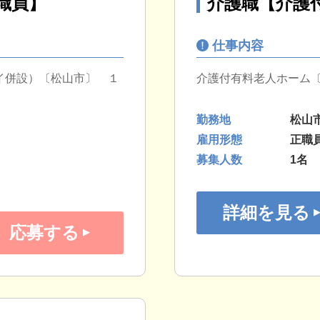
職員】
介護職【介護
仕事内容
イ併設）〔松山市〕 １
介護付有料老人ホーム
勤務地
松山
雇用形態
正職
募集人数
1名
詳細を見る
応募する