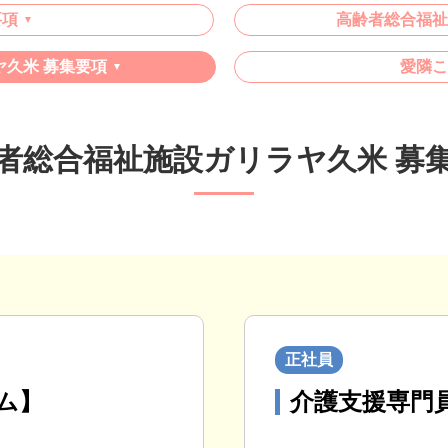
要項
高齢者総合福祉
久米 募集要項
愛隣こ
者総合福祉施設ガリラヤ久米 募
正社員
ム】
介護支援専門