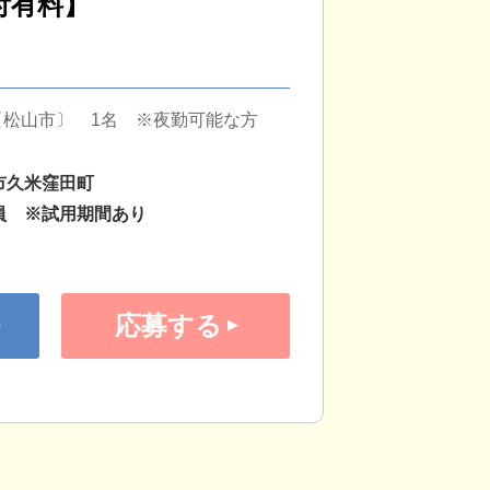
付有料】
〔松山市〕 1名 ※夜勤可能な方
市久米窪田町
員 ※試用期間あり
応募する