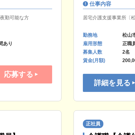
仕事内容
※夜勤可能な方
居宅介護支援事業所〔松
勤務地
松山
間あり
雇用形態
正職
募集人数
2名
賃金(月額)
200,
応募する
詳細を見る
正社員