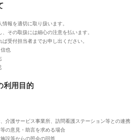
て
人情報を適切に取り扱います。
し、その取扱には細心の注意を払います。
れば受付担当者までお申し出ください。
 信也
志
忍
の利用目的
所、介護サービス事業所、訪問看護ステーション等との連携
師等の意見・助言を求める場合
る施設等からの照会の回答