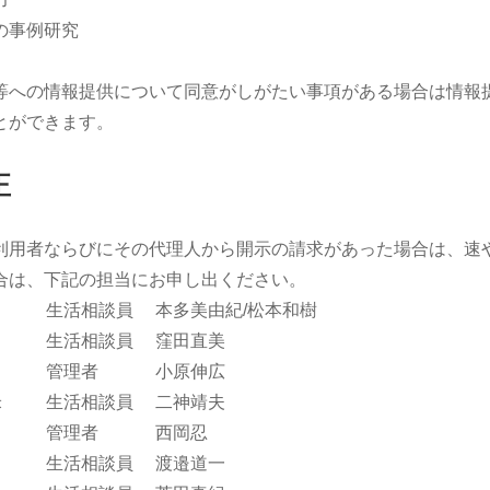
の事例研究
等への情報提供について同意がしがたい事項がある場合は情報
とができます。
正
利用者ならびにその代理人から開示の請求があった場合は、速
合は、下記の担当にお申し出ください。
生活相談員
本多美由紀/松本和樹
生活相談員
窪田直美
管理者
小原伸広
米
生活相談員
二神靖夫
管理者
西岡忍
生活相談員
渡邉道一