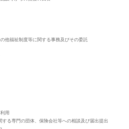
用
その他福祉制度等に関する事務及びその委託
出
会
る利用
関する専門の団体、保険会社等への相談及び届出提出
力