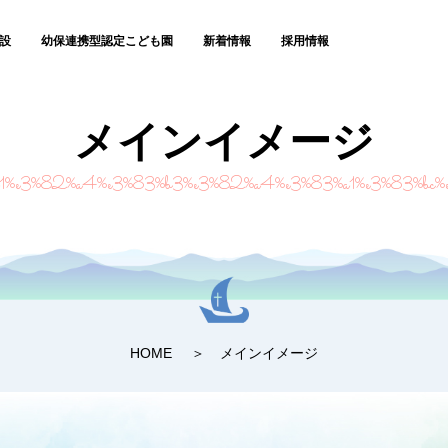
設
幼保連携型認定こども園
新着情報
採用情報
メインイメージ
a1%e3%82%a4%e3%83%b3%e3%82%a4%e3%83%a1%e3%83%bc%
HOME
メインイメージ